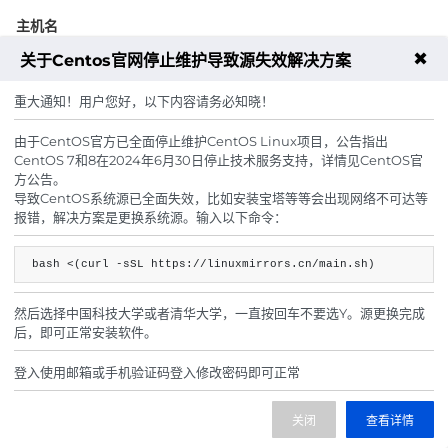
主机名
✖
关于Centos官网停止维护导致源失效解决方案
重大通知！用户您好，以下内容请务必知晓！
主机密码
由于CentOS官方已全面停止维护CentOS Linux项目，公告指出
随机生成
CentOS 7和8在2024年6月30日停止技术服务支持，详情见CentOS官
方公告。
导致CentOS系统源已全面失效，比如安装宝塔等等会出现网络不可达等
报错，解决方案是更换系统源。输入以下命令：
周期
月
季
半年
年
两年
bash <(curl -sSL https://linuxmirrors.cn/main.sh)
三年
然后选择中国科技大学或者清华大学，一直按回车不要选Y。源更换完成
后，即可正常安装软件。
登入使用邮箱或手机验证码登入修改密码即可正常
59.00
费用合计：
¥
(无折扣)
关闭
查看详情
注：以上是参考价格，具体扣费请以实际下单结果为准，具体资源